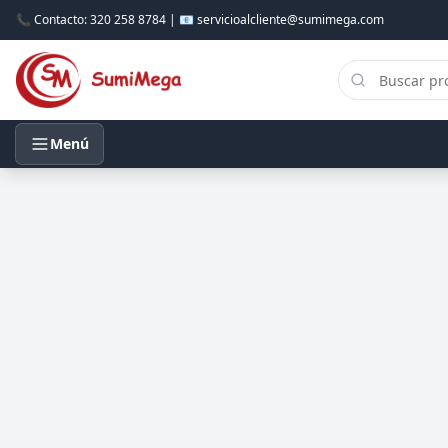
📞 Contacto: 320 258 8784 | 📧 servicioalcliente@sumimega.com
Menú