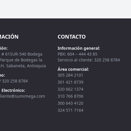
MACIÓN
CONTACTO
ión:
Información general:
9 # 61SUR-540 Bodega
PBX: 604 – 444 43 85
 Parque de Bodegas la
Servicio al cliente: 320 258 8784
.H. Sabaneta, Antioquia
Área comercial:
no:
305 284 2101
/ 320 258 8784
301 421 8739
320 662 1374
 Electrónico:
lcliente@sumimega.com
310 766 8706
300 643 4120
324 571 7164