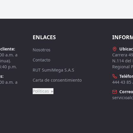
ENLACES
INFOR
cliente:
Ubicac
Nosotros
00 a.m. a
Carrera 4
Contacto
inua).
N.114 del
3:40 p.m.
Regional P
RUT SumiMega S.A.S
s:
Teléfo
Carta de consentimiento
00 a.m. a
444 43 85 
Políticas
▸
Correo
servicioa