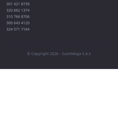
301 421 8739
320 662 1374
310 766 8706
300 643 4120
324 571 7164
© Copyright 2026 – SumiMega S.A.S