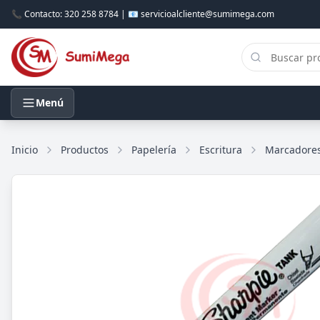
📞 Contacto: 320 258 8784 | 📧 servicioalcliente@sumimega.com
Menú
Inicio
Productos
Papelería
Escritura
Marcadore