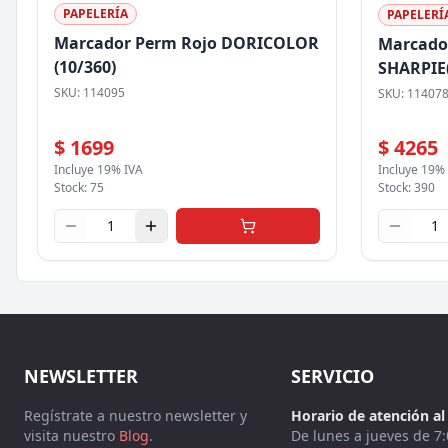
PAPELERÍA
PAPELERÍ
Marcador Perm Rojo DORICOLOR
Marcado
(10/360)
SHARPIE(
SKU:
114095
SKU:
11407
$ 1699
$ 4265
Incluye 19% IVA
Incluye 19%
Stock:
75
Stock:
390
NEWSLETTER
SERVICIO
Regístrate a nuestro newsletter y
Horario de atención al 
visita nuestro
Blog
.
De lunes a jueves de 7: