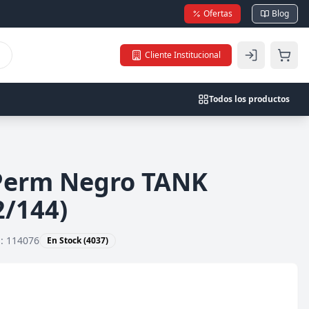
Ofertas
Blog
Cliente Institucional
Todos los productos
Perm Negro TANK
/144)
U:
114076
En Stock (4037)