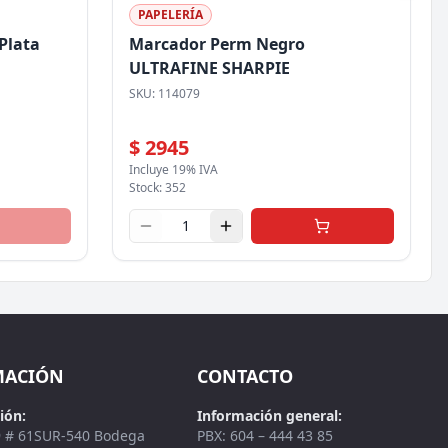
PAPELERÍA
Plata
Marcador Perm Negro
ULTRAFINE SHARPIE
SKU:
114079
$ 2945
Incluye 19% IVA
Stock:
352
MACIÓN
CONTACTO
ión:
Información general:
9 # 61SUR-540 Bodega
PBX: 604 – 444 43 85