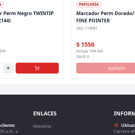
A
PAPELERÍA
r Perm Negro TWINTIP
Marcador Perm Dorado/
144)
FINE POINTER
8
SKU:
114081
$ 1550
 IVA
Incluye 19% IVA
Stock:
0
Agotado
ENLACES
INFOR
cliente:
Ubicac
Nosotros
00 a.m. a
Carrera 4