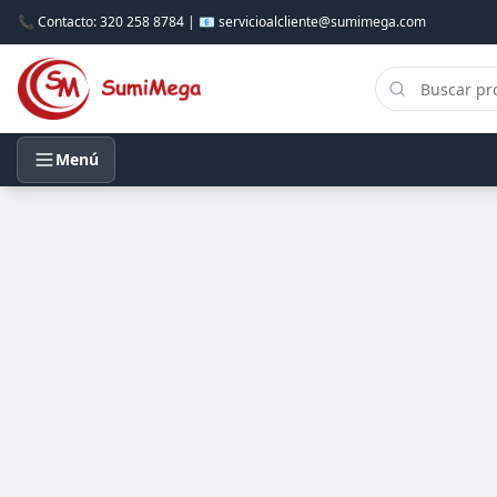
📞 Contacto: 320 258 8784 | 📧 servicioalcliente@sumimega.com
Menú