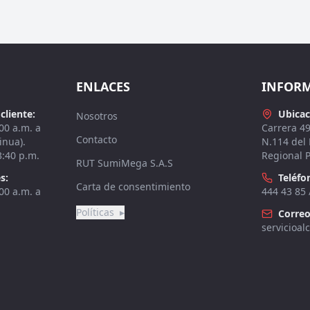
ENLACES
INFOR
cliente:
Ubicac
Nosotros
00 a.m. a
Carrera 4
Contacto
inua).
N.114 del
3:40 p.m.
Regional P
RUT SumiMega S.A.S
s:
Teléfo
Carta de consentimiento
00 a.m. a
444 43 85 
Políticas
▸
Correo
servicioa