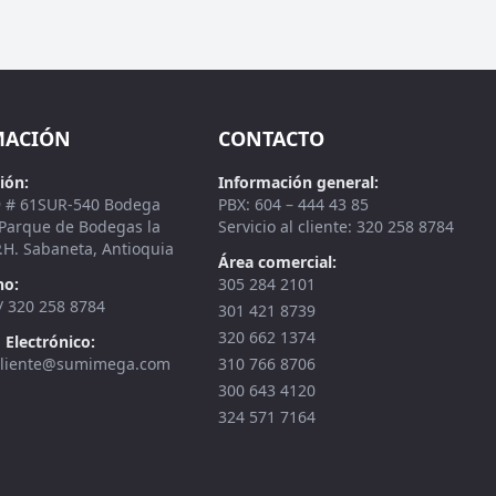
MACIÓN
CONTACTO
ión:
Información general:
9 # 61SUR-540 Bodega
PBX: 604 – 444 43 85
 Parque de Bodegas la
Servicio al cliente: 320 258 8784
.H. Sabaneta, Antioquia
Área comercial:
no:
305 284 2101
/ 320 258 8784
301 421 8739
320 662 1374
 Electrónico:
lcliente@sumimega.com
310 766 8706
300 643 4120
324 571 7164